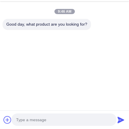
Discuter Maintenant
9:46 AM
Envoyer Une Demande
Good day, what product are you looking for?
#
OD2.2 TOSLINK Optical Audio Cable
#
OD6.0MM TOSLINK Optical Audio Cable
#
SPDIF 25 Ft Optical Audio Cable
câble audio optique
2026-05-29
Téléphone haut-parleur Toslink câble audio avec connecteur plaqué en or
24K Toslink RCA haut-parleur de télévision par câble de voiture 24K plaqué
en or connecteur tressé Spécifications du produit ...
Vue davantage
Messages du visiteur
Laissez un message.
Aucun commentaire public