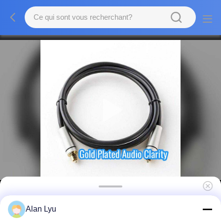
Cable audio Toslink avec connecteur tressé
Alan Lyu
plaqué en or 24K et certification ROHS