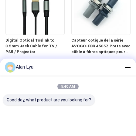
Digital Optical Toslink to
Capteur optique de la série
3.5mm Jack Cable for TV /
AVOGO-FBR 4505Z Ports avec
PS5 / Projector
câble à fibres optiques pour
connexion à la machine
d'essai
Alan Lyu
5:40 AM
Good day, what product are you looking for?
AVOGO-R-4532 Capteur
Cable optique en plastique
optique avec ports de câbles à
Avago HFBR4506/4516Z
fibre pour équipements
Cordon de patch câble