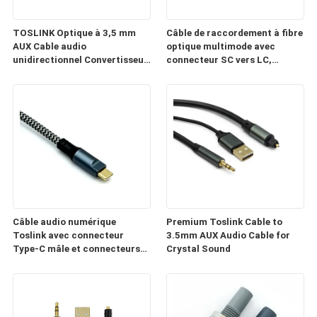
TOSLINK Optique à 3,5 mm
Câble de raccordement à fibre
AUX Cable audio
optique multimode avec
unidirectionnel Convertisseur
connecteur SC vers LC,
numérique à analogique Prise
adapté aux applications de
en charge de 24 bits/192KHz
centres de données et de
pour la musique, les jeux, la
télécommunications
télévision
Câble audio numérique
Premium Toslink Cable to
Toslink avec connecteur
3.5mm AUX Audio Cable for
Type-C mâle et connecteurs
Crystal Sound
plaqués or pour un son
cristallin